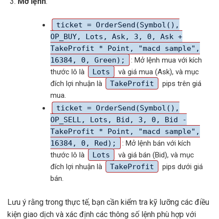
Mở lệnh
:
ticket = OrderSend(Symbol(),
OP_BUY, Lots, Ask, 3, 0, Ask +
TakeProfit * Point, "macd sample",
16384, 0, Green);
: Mở lệnh mua với kích
thước lô là
Lots
và giá mua (Ask), và mục
đích lợi nhuận là
TakeProfit
pips trên giá
mua.
ticket = OrderSend(Symbol(),
OP_SELL, Lots, Bid, 3, 0, Bid -
TakeProfit * Point, "macd sample",
16384, 0, Red);
: Mở lệnh bán với kích
thước lô là
Lots
và giá bán (Bid), và mục
đích lợi nhuận là
TakeProfit
pips dưới giá
bán.
Lưu ý rằng trong thực tế, bạn cần kiểm tra kỹ lưỡng các điều
kiện giao dịch và xác định các thông số lệnh phù hợp với