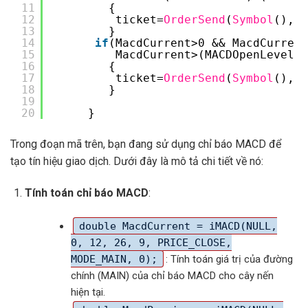
11
{
12
ticket=
OrderSend
(
Symbol
(),OP
13
}
14
if
(MacdCurrent>0 && MacdCurrent
15
MacdCurrent>(MACDOpenLevel*P
16
{
17
ticket=
OrderSend
(
Symbol
(),OP
18
}
19
20
}
Trong đoạn mã trên, bạn đang sử dụng chỉ báo MACD để
tạo tín hiệu giao dịch. Dưới đây là mô tả chi tiết về nó:
Tính toán chỉ báo MACD
:
double MacdCurrent = iMACD(NULL,
0, 12, 26, 9, PRICE_CLOSE,
MODE_MAIN, 0);
: Tính toán giá trị của đường
chính (MAIN) của chỉ báo MACD cho cây nến
hiện tại.