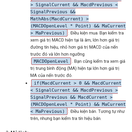
> SignalCurrent && MacdPrevious <
SignalPrevious &&
MathAbs(MacdCurrent) >
(MACDOpenLevel * Point) && MaCurrent
> MaPrevious)
: Điều kiện mua. Bạn kiểm tra
xem giá trị MACD hiện tại là âm, lớn hơn giá trị
đường tín hiệu, nhỏ hơn giá trị MACD của nến
trước đó và lớn hơn ngưỡng
MACDOpenLevel
. Bạn cũng kiểm tra xem giá
trị trung bình động (MA) hiện tại lớn hơn giá trị
MA của nến trước đó.
if(MacdCurrent > 0 && MacdCurrent
< SignalCurrent && MacdPrevious >
SignalPrevious && MacdCurrent >
(MACDOpenLevel * Point) && MaCurrent
< MaPrevious)
: Điều kiện bán. Tương tự như
trên, nhưng bạn kiểm tra tín hiệu bán.