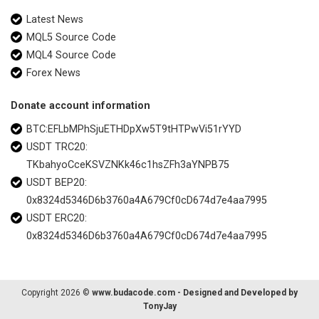
Latest News
MQL5 Source Code
MQL4 Source Code
Forex News
Donate account information
BTC:EFLbMPhSjuETHDpXw5T9tHTPwVi51rYYD
USDT TRC20:
TKbahyoCceKSVZNKk46c1hsZFh3aYNPB75
USDT BEP20:
0x8324d5346D6b3760a4A679Cf0cD674d7e4aa7995
USDT ERC20:
0x8324d5346D6b3760a4A679Cf0cD674d7e4aa7995
Copyright 2026 ©
www.budacode.com - Designed and Developed by
TonyJay