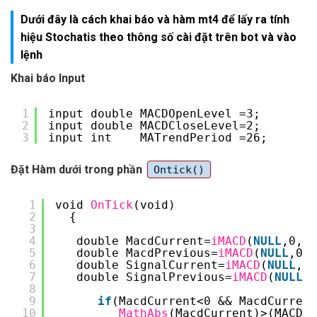
Dưới đây là cách khai báo và hàm mt4 để lấy ra tính
hiệu Stochatis theo thông số cài đặt trên bot và vào
lệnh
Khai báo Input
1
input double MACDOpenLevel =3;
2
input double MACDCloseLevel=2;
3
input int    MATrendPeriod =26;
Đặt Hàm dưới trong phần
Ontick()
1
void 
OnTick
(void)
2
{
3
4
double MacdCurrent=
iMACD
(
NULL
,0,12
5
double MacdPrevious=
iMACD
(
NULL
,0,1
6
double SignalCurrent=
iMACD
(
NULL
,0,
7
double SignalPrevious=
iMACD
(
NULL
,0
8
9
if
(MacdCurrent<0 && MacdCurrent
10
MathAbs
(MacdCurrent)>(MACDOp