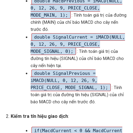
double MacdPrevious = iMACD(NULL,
0, 12, 26, 9, PRICE_CLOSE,
MODE_MAIN, 1);
: Tính toán giá trị của đường
chính (MAIN) của chỉ báo MACD cho cây nến
trước đó.
double SignalCurrent = iMACD(NULL,
0, 12, 26, 9, PRICE_CLOSE,
MODE_SIGNAL, 0);
: Tính toán giá trị của
đường tín hiệu (SIGNAL) của chỉ báo MACD cho
cây nến hiện tại.
double SignalPrevious =
iMACD(NULL, 0, 12, 26, 9,
PRICE_CLOSE, MODE_SIGNAL, 1);
: Tính
toán giá trị của đường tín hiệu (SIGNAL) của chỉ
báo MACD cho cây nến trước đó.
Kiểm tra tín hiệu giao dịch
:
if(MacdCurrent < 0 && MacdCurrent