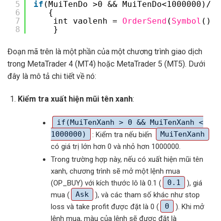
5
if
(MuiTenDo >0 && MuiTenDo<1000000)//>
6
{
7
int vaolenh = 
OrderSend
(
Symbol
(), 
8
}
Đoạn mã trên là một phần của một chương trình giao dịch
trong MetaTrader 4 (MT4) hoặc MetaTrader 5 (MT5). Dưới
đây là mô tả chi tiết về nó:
Kiểm tra xuất hiện mũi tên xanh
:
if(MuiTenXanh > 0 && MuiTenXanh <
1000000)
: Kiểm tra nếu biến
MuiTenXanh
có giá trị lớn hơn 0 và nhỏ hơn 1000000.
Trong trường hợp này, nếu có xuất hiện mũi tên
xanh, chương trình sẽ mở một lệnh mua
(OP_BUY) với kích thước lô là 0.1 (
0.1
), giá
mua (
Ask
), và các tham số khác như stop
loss và take profit được đặt là 0 (
0
). Khi mở
lệnh mua, màu của lệnh sẽ được đặt là