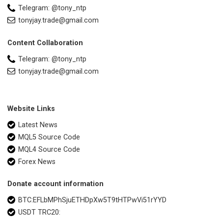
Telegram: @tony_ntp
tonyjay.trade@gmail.com
Content Collaboration
Telegram: @tony_ntp
tonyjay.trade@gmail.com
Website Links
Latest News
MQL5 Source Code
MQL4 Source Code
Forex News
Donate account information
BTC:EFLbMPhSjuETHDpXw5T9tHTPwVi51rYYD
USDT TRC20: