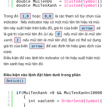
1
double MuiTenDo   = 
iCustom
(
Symbol
(),
P
2
double MuiTenXanh = 
iCustom
(
Symbol
(),
P
Trong đó
hoặc
là các tham số tùy chọn của
1,0
0,0
indicator . Nếu indicator này có một mũi tên tín hiệu và mũi
tên này xuất hiện trên biểu đồ, giá trị của biến
sẽ
arrow
là giá trị của mũi tên đó
(ví dụ:
nếu mũi tên là mũi tên
0
xanh,
nếu mũi tên là mũi tên đỏ)
. Bạn có thể sử dụng
1
giá trị của biến
để xác định tín hiệu giao dịch của
arrow
mình.
Điều kiện để vào lệnh khi indicator có tín hiệu xuất hiện mũi
tên xanh hay mũi tên đỏ
Điều kiện vào lệnh đặt hàm dưới trong phần
Ontick()
1
if
(MuiTenXanh >0 && MuiTenXanh<1000000
2
{
3
int vaolenh = 
OrderSend
(
Symbol
(),
4
}