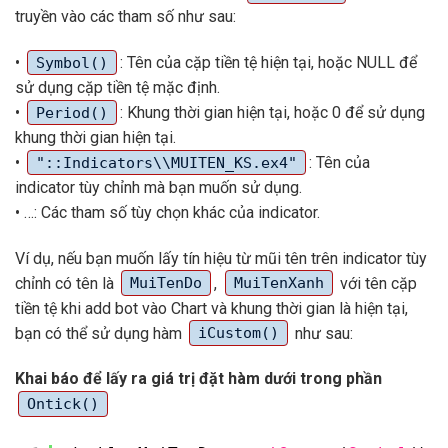
truyền vào các tham số như sau:
•
: Tên của cặp tiền tệ hiện tại, hoặc NULL để
Symbol()
sử dụng cặp tiền tệ mặc định.
•
: Khung thời gian hiện tại, hoặc 0 để sử dụng
Period()
khung thời gian hiện tại.
•
: Tên của
"::Indicators\\MUITEN_KS.ex4"
indicator tùy chỉnh mà bạn muốn sử dụng.
• …: Các tham số tùy chọn khác của indicator.
Ví dụ, nếu bạn muốn lấy tín hiệu từ mũi tên trên indicator tùy
chỉnh có tên là
,
với tên cặp
MuiTenDo
MuiTenXanh
tiền tệ khi add bot vào Chart và khung thời gian là hiện tại,
bạn có thể sử dụng hàm
như sau:
iCustom()
Khai báo để lấy ra giá trị đặt hàm dưới trong phần
Ontick()