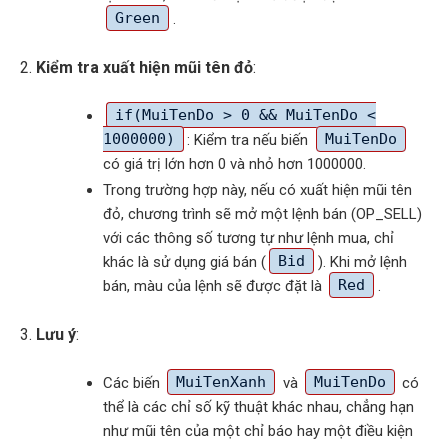
Green
.
Kiểm tra xuất hiện mũi tên đỏ
:
if(MuiTenDo > 0 && MuiTenDo <
1000000)
: Kiểm tra nếu biến
MuiTenDo
có giá trị lớn hơn 0 và nhỏ hơn 1000000.
Trong trường hợp này, nếu có xuất hiện mũi tên
đỏ, chương trình sẽ mở một lệnh bán (OP_SELL)
với các thông số tương tự như lệnh mua, chỉ
khác là sử dụng giá bán (
Bid
). Khi mở lệnh
bán, màu của lệnh sẽ được đặt là
Red
.
Lưu ý
:
Các biến
MuiTenXanh
và
MuiTenDo
có
thể là các chỉ số kỹ thuật khác nhau, chẳng hạn
như mũi tên của một chỉ báo hay một điều kiện