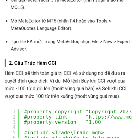
Cài đặt MetaTrader 5 và MetaEditor (trình soạn thảo mã
MQL5).
Mở MetaEditor từ MT5 (nhấn F4 hoặc vào Tools >
MetaQuotes Language Editor).
Tạo file EA mới: Trong MetaEditor, chọn File > New > Expert
Advisor.
2. Cấu Trúc Hàm CCI
Hàm CCI sẽ tính toán giá trị CCI và sử dụng nó để đưa ra
quyết định giao dịch. Ví dụ: Mở lệnh Buy khi CCI vượt qua
mức -100 từ dưới lên (thoát vùng quá bán) và Sell khi CCI
vượt qua mức 100 từ trên xuống (thoát vùng quá mua).
1
#property copyright "Copyright 2023, 
2
#property link      "
https://www.mql5
3
#property version   "1.00"
4
5
#include <Trade\Trade.mqh>
6
#include <Trade\SymbolInfo.mqh>  