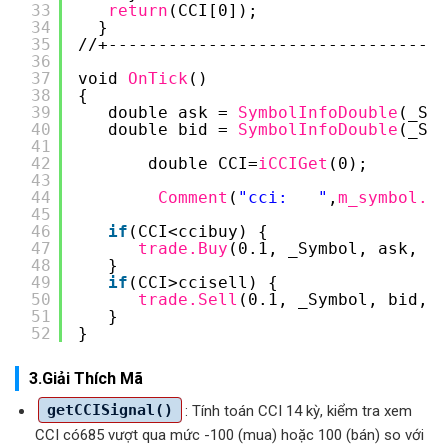
33
return
(CCI[0]);
34
}
35
//+----------------------------------
36
37
void 
OnTick
() 
38
{
39
double ask = 
SymbolInfoDouble
(_Sym
40
double bid = 
SymbolInfoDouble
(_Sym
41
42
double CCI=
iCCIGet
(0);
43
44
Comment
(
"cci:   "
,
m_symbol.Na
45
46
if
(CCI<ccibuy) {
47
trade.Buy
(0.1, _Symbol, ask, bi
48
}
49
if
(CCI>ccisell) {
50
trade.Sell
(0.1, _Symbol, bid, a
51
}
52
}
3.Giải Thích Mã
getCCISignal()
: Tính toán CCI 14 kỳ, kiểm tra xem
CCI có685 vượt qua mức -100 (mua) hoặc 100 (bán) so với