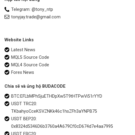
Telegram: @tony_ntp
tonyjay.trade@gmail.com
Website Links
Latest News
MQL5 Source Code
MQL4 Source Code
Forex News
Chia sẽ và ủng hộ BUDACODE
BTC:EFLbMPhSjuETHDpXw5T9tHTPwVi51rYYD
USDT TRC20:
TKbahyoCceKSVZNKk46c1hsZFh3aYNPB75
USDT BEP20:
0x8324d5346D6b3760a4A679Cf0cD674d7e4aa7995
USDT ERC20: