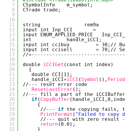
7
CSymbolInfo    m_symbol;             
8
CTrade trade;
9
10
11
string               rem9a           
12
input int Inp_CCI       =            
13
input ENUM_APPLIED_PRICE   Inp_CCI_Ap
14
int            handle_iCCI;  
15
input int ccibuy         = 30;// Buy 
16
input int ccisell        = 70;// Sell
17
//+----------------------------------
18
19
double 
iCCIGet
(const int index)
20
{
21
double CCI[1];
22
handle_iCCI=
iCCI
(
Symbol
(),
Period
()
23
//--- reset error code
24
ResetLastError
();
25
//--- fill a part of the iCCIBuffer a
26
if
(
CopyBuffer
(handle_iCCI,0,index,
27
{
28
//--- 
if
the copying fails, tel
29
PrintFormat
(
"Failed to copy dat
30
//--- quit with zero result - i
31
return
(0.0);
32
}