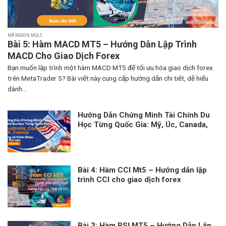
MÃ NGUỒN MQL5
Bài 5: Hàm MACD MT5 – Hướng Dẫn Lập Trình
MACD Cho Giao Dịch Forex
Bạn muốn lập trình một hàm MACD MT5 để tối ưu hóa giao dịch forex
trên MetaTrader 5? Bài viết này cung cấp hướng dẫn chi tiết, dễ hiểu
dành...
Hướng Dẫn Chứng Minh Tài Chính Du
Học Từng Quốc Gia: Mỹ, Úc, Canada,
Anh, Pháp – Giống và Khác Nhau
Bài 4: Hàm CCI Mt5 – Hướng dẫn lập
trình CCI cho giao dịch forex
Bài 3: Hàm RSI MT5 – Hướng Dẫn Lập