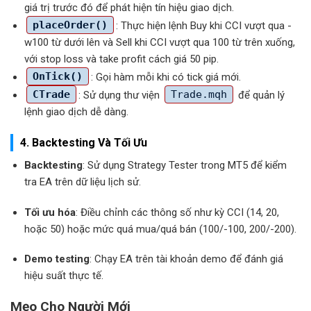
giá trị trước đó để phát hiện tín hiệu giao dịch.
placeOrder()
: Thực hiện lệnh Buy khi CCI vượt qua -
w100 từ dưới lên và Sell khi CCI vượt qua 100 từ trên xuống,
với stop loss và take profit cách giá 50 pip.
OnTick()
: Gọi hàm mỗi khi có tick giá mới.
CTrade
: Sử dụng thư viện
Trade.mqh
để quản lý
lệnh giao dịch dễ dàng.
4. Backtesting Và Tối Ưu
Backtesting
: Sử dụng Strategy Tester trong MT5 để kiểm
tra EA trên dữ liệu lịch sử.
Tối ưu hóa
: Điều chỉnh các thông số như kỳ CCI (14, 20,
hoặc 50) hoặc mức quá mua/quá bán (100/-100, 200/-200).
Demo testing
: Chạy EA trên tài khoản demo để đánh giá
hiệu suất thực tế.
Mẹo Cho Người Mới