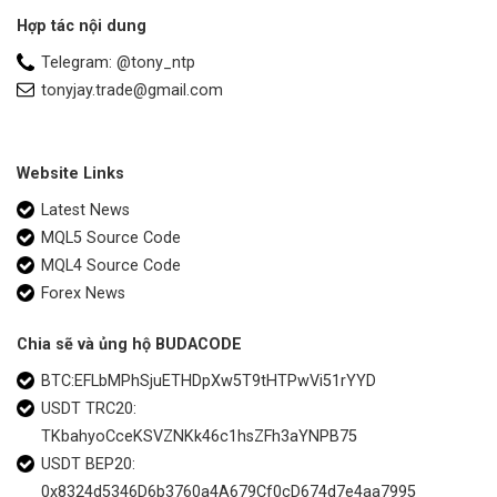
Hợp tác nội dung
Telegram: @tony_ntp
tonyjay.trade@gmail.com
Website Links
Latest News
MQL5 Source Code
MQL4 Source Code
Forex News
Chia sẽ và ủng hộ BUDACODE
BTC:EFLbMPhSjuETHDpXw5T9tHTPwVi51rYYD
USDT TRC20:
TKbahyoCceKSVZNKk46c1hsZFh3aYNPB75
USDT BEP20:
0x8324d5346D6b3760a4A679Cf0cD674d7e4aa7995