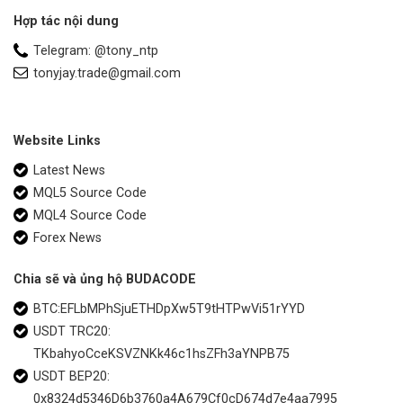
Hợp tác nội dung
Telegram: @tony_ntp
tonyjay.trade@gmail.com
Website Links
Latest News
MQL5 Source Code
MQL4 Source Code
Forex News
Chia sẽ và ủng hộ BUDACODE
BTC:EFLbMPhSjuETHDpXw5T9tHTPwVi51rYYD
USDT TRC20:
TKbahyoCceKSVZNKk46c1hsZFh3aYNPB75
USDT BEP20:
0x8324d5346D6b3760a4A679Cf0cD674d7e4aa7995