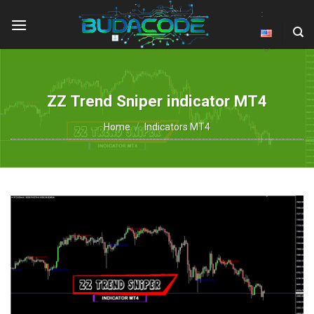
Skip
:
to
content
ZZ Trend Sniper indicator MT4
Home
/
Indicators MT4