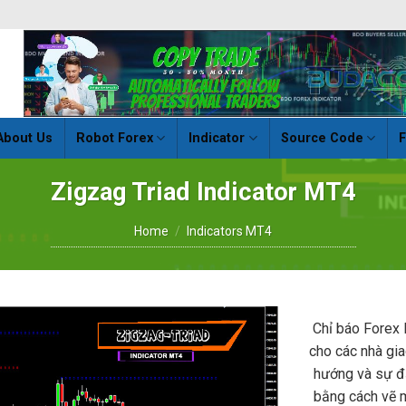
About Us
Robot Forex
Indicator
Source Code
F
Zigzag Triad Indicator MT4
Home
/
Indicators MT4
Chỉ báo Forex 
cho các nhà gia
hướng và sự đả
bằng cách vẽ 