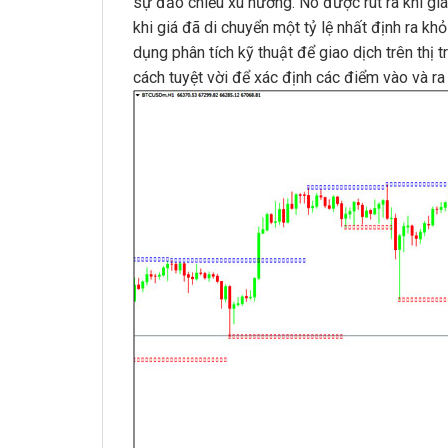
sự đảo chiều xu hướng.
Nó được rút ra khi gi
khi giá đã di chuyển một tỷ lệ nhất định ra k
dụng phân tích kỹ thuật để giao dịch trên thị 
cách tuyệt vời để xác định các điểm vào và ra