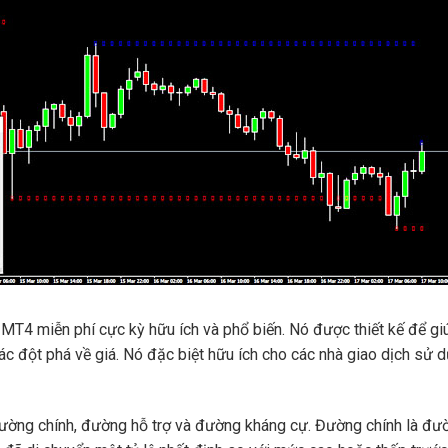
o MT4 miễn phí cực kỳ hữu ích và phổ biến.
Nó được thiết kế để gi
ác đột phá về giá.
Nó đặc biệt hữu ích cho các nhà giao dịch sử dụ
ờng chính, đường hỗ trợ và đường kháng cự.
Đường chính là đư