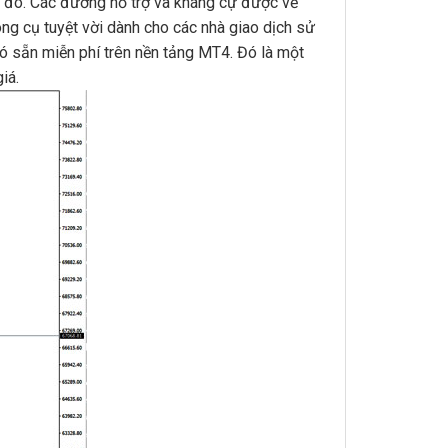
c đó.
Các đường hỗ trợ và kháng cự được vẽ
ng cụ tuyệt vời dành cho các nhà giao dịch sử
có sẵn miễn phí trên nền tảng MT4.
Đó là một
iá.