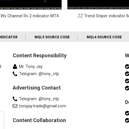
 Ws Channel Rv 2 indicator MT4
ZZ Trend Sniper indicator 
INDICATOR
MQL5 SOURCE CODE
MQL4 SOURCE CODE
Content Responsibility
W
d
Mr. Tony Jay
Telegram: @tony_ntp
Advertising Contact
Telegram: @tony_ntp
D
tonyjay.trade@gmail.com
Content Collaboration