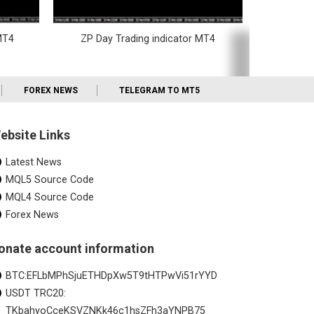
MT4
ZP Day Trading indicator MT4
FOREX NEWS
TELEGRAM TO MT5
ebsite Links
Latest News
MQL5 Source Code
MQL4 Source Code
Forex News
onate account information
BTC:EFLbMPhSjuETHDpXw5T9tHTPwVi51rYYD
USDT TRC20:
TKbahyoCceKSVZNKk46c1hsZFh3aYNPB75