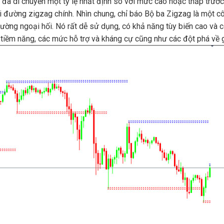
á đã di chuyển một tỷ lệ nhất định so với mức cao hoặc thấp trướ
hỏi đường zigzag chính.
Nhìn chung, chỉ báo Bộ ba Zigzag là một cô
trường ngoại hối.
Nó rất dễ sử dụng, có khả năng tùy biến cao và 
 tiềm năng, các mức hỗ trợ và kháng cự cũng như các đột phá về g