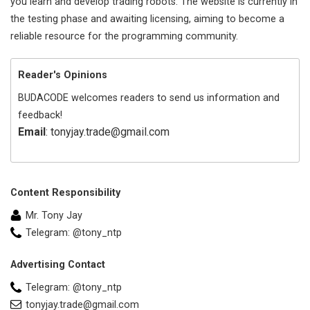
you learn and develop trading robots. The website is currently in
the testing phase and awaiting licensing, aiming to become a
reliable resource for the programming community.
Reader's Opinions
BUDACODE welcomes readers to send us information and
feedback!
Email
: tonyjay.trade@gmail.com
Content Responsibility
Mr. Tony Jay
Telegram: @tony_ntp
Advertising Contact
Telegram: @tony_ntp
tonyjay.trade@gmail.com