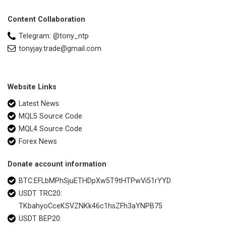
Content Collaboration
Telegram: @tony_ntp
tonyjay.trade@gmail.com
Website Links
Latest News
MQL5 Source Code
MQL4 Source Code
Forex News
Donate account information
BTC:EFLbMPhSjuETHDpXw5T9tHTPwVi51rYYD
USDT TRC20:
TKbahyoCceKSVZNKk46c1hsZFh3aYNPB75
USDT BEP20: