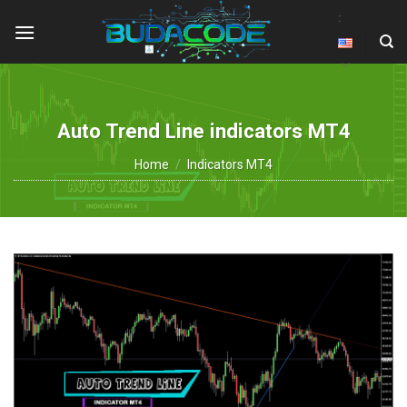
Skip
:
to
content
Auto Trend Line indicators MT4
Home
/
Indicators MT4