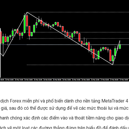
o dịch Forex miễn phí và phổ biến dành cho nền tảng MetaTrader 
 giá, sau đó có thể được sử dụng để vẽ các mức thoái lui và mức
hanh chóng xác định các điểm vào và thoát tiềm năng cho giao dị
ách vẽ một loạt các đường thẳng đứng trên biểu đồ để đánh dấu