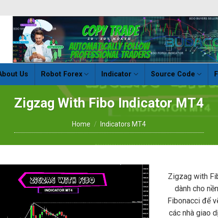
About Us
Robot Forex
Indicator
Source Code
F
Zigzag With Fibo Indicator MT4
Home
/
Indicators MT4
Zigzag with Fi
dành cho nền
Fibonacci để v
các nhà giao d