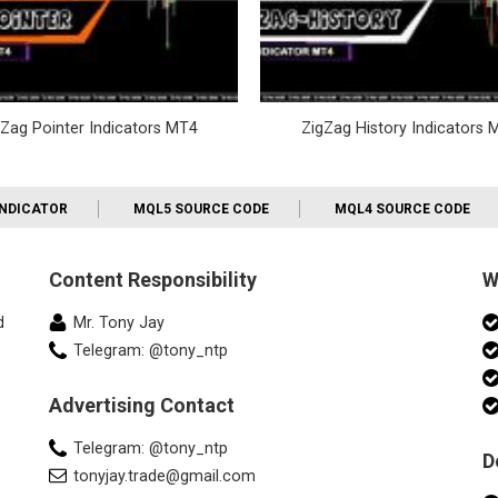
gZag Pointer Indicators MT4
ZigZag History Indicators 
INDICATOR
MQL5 SOURCE CODE
MQL4 SOURCE CODE
Content Responsibility
W
d
Mr. Tony Jay
Telegram: @tony_ntp
Advertising Contact
Telegram: @tony_ntp
D
tonyjay.trade@gmail.com